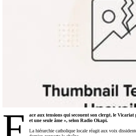
F
ace aux tensions qui secouent son clergé, le Vicaria
et une seule âme », selon Radio Okapi.
La hiérarchie catholique locale réagit aux voix disside