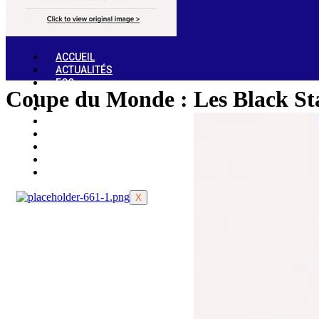
ACCUEIL
ACTUALITÉS
ECO
Coupe du Monde : Les Black Star
POLITIK
CULTURE
SPORTS
ETUDIANT
OPINIONS
SOCIETE
ENTRETIENS
X